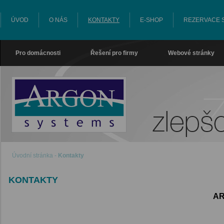
ÚVOD
O NÁS
KONTAKTY
E-SHOP
REZERVACE 
Pro domácnosti
Řešení pro firmy
Webové stránky
ARGON SYSTEMS
Úvodní stránka
-
Kontakty
KONTAKTY
AR