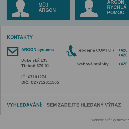
ARGON
MŮJ
RYCHLÁ
ARGON
POMOC
KONTAKTY
ARGON systems
prodejna COMFOR
+420 
+420 
Dukelská 133
webové stránky
+420 
Třeboň 379 01
IČ: 67191274
DIČ: CZ7712011505
VYHLEDÁVÁNÍ:
webové stránky razdva